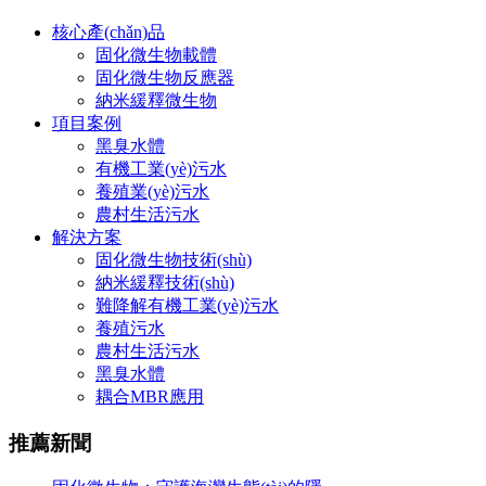
核心產(chǎn)品
固化微生物載體
固化微生物反應器
納米緩釋微生物
項目案例
黑臭水體
有機工業(yè)污水
養殖業(yè)污水
農村生活污水
解決方案
固化微生物技術(shù)
納米緩釋技術(shù)
難降解有機工業(yè)污水
養殖污水
農村生活污水
黑臭水體
耦合MBR應用
推薦新聞