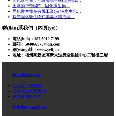
固化微生物：守護海灣生態(tài)的隱…
土壤的"守護者"：固化微生物…
固化微生物在有機工業(yè)污水生化…
載體固化微生物在黑臭水體治理…
聯(lián)系我們（內頁(yè)）
電話(huà)：187 5912 7199
郵箱：504066578@qq.com
網(wǎng)址：www.yeliji.cn
地址：福州高新區高新大道奧速集控中心二號樓三層
核心產(chǎn)品
固化微生物載體
固化微生物反應器
納米緩釋微生物
信息動(dòng)態(tài)