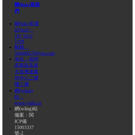
聯(lián)系我
們
聯(lián)系電
話(huà)：
187 5912
7199
郵箱：
504066578@qq.com
地址：福州
高新區高新
大道奧速集
控中心二號
樓三層
網(wǎng)
站：
www.yeliji.cn
網(wǎng)站
備案：閩
ICP備
15003337
號-2