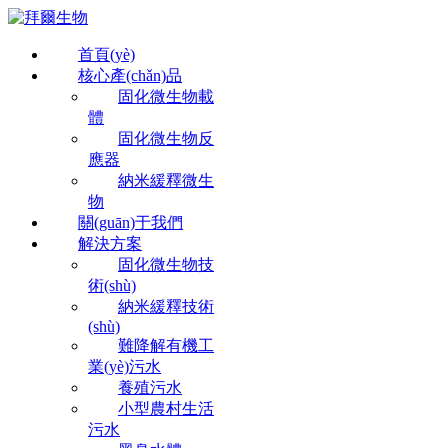
首頁(yè)
核心產(chǎn)品
固化微生物載
體
固化微生物反
應器
納米緩釋微生
物
關(guān)于我們
解決方案
固化微生物技
術(shù)
納米緩釋技術
(shù)
難降解有機工
業(yè)污水
養殖污水
小型農村生活
污水